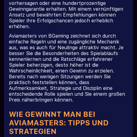
vorhersagen oder eine hundertprozentige
Gewinngarantie erhalten. Mit einem vernünftigen
Ansatz und bewährten Empfehlungen können
Spieler ihre Erfolgschancen jedoch erheblich
erhöhen.
Aviamasters von BGaming zeichnet sich durch
einfache Regeln und eine zugängliche Mechanik
aus, was es auch für Neulinge attraktiv macht. Je
besser Sie die Besonderheiten des Spielablaufs
kennenlernen und die Ratschläge erfahrener
Spieler beherzigen, desto höher ist die
Wahrscheinlichkeit, einen Gewinn zu erzielen.
Bereits nach wenigen Sitzungen werden Sie
praktisch feststellen können, dass
Aufmerksamkeit, Strategie und Disziplin eine
entscheidende Rolle spielen und Sie einem großen
Preis näherbringen können.
WIE GEWINNT MAN BEI
AVIAMASTERS: TIPPS UND
STRATEGIEN