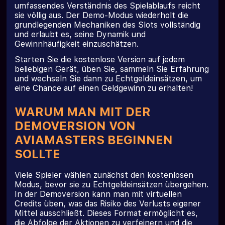
umfassendes Verständnis des Spielablaufs reicht
sie völlig aus. Der Demo-Modus wiederholt die
grundlegenden Mechaniken des Slots vollständig
und erlaubt es, seine Dynamik und
Gewinnhäufigkeit einzuschätzen.
Starten Sie die kostenlose Version auf jedem
beliebigen Gerät, üben Sie, sammeln Sie Erfahrung
und wechseln Sie dann zu Echtgeldeinsätzen, um
eine Chance auf einen Geldgewinn zu erhalten!
WARUM MAN MIT DER
DEMOVERSION VON
AVIAMASTERS BEGINNEN
SOLLTE
Viele Spieler wählen zunächst den kostenlosen
Modus, bevor sie zu Echtgeldeinsätzen übergehen.
In der Demoversion kann man mit virtuellen
Credits üben, was das Risiko des Verlusts eigener
Mittel ausschließt. Dieses Format ermöglicht es,
die Abfolge der Aktionen zu verfeinern und die