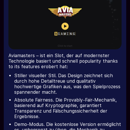
Aviamasters – ist ein Slot, der auf modernster
Technologie basiert und schnell popularity thanks
to its features erobert hat:
Stiller visueller Stil. Das Design zeichnet sich
durch hohe Detailtreue und qualitativ
hochwertige Grafiken aus, was den Spielprozess
spannender macht.
Absolute Fairness. Die Provably-Fair-Mechanik,
basierend auf Kryptographie, garantiert
Transparenz und Fälschungssicherheit der
Ergebnisse.
Demo-Modus. Die kostenlose Version ermöglicht
es, unbegrenzt zu üben, die Mechanik zu