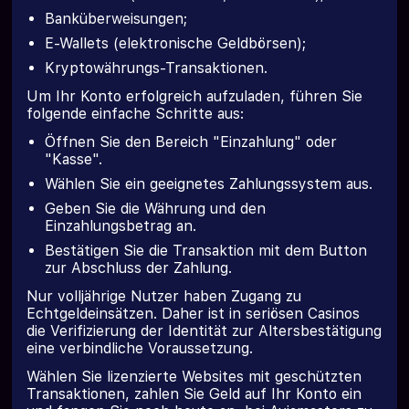
Banküberweisungen;
E-Wallets (elektronische Geldbörsen);
Kryptowährungs-Transaktionen.
Um Ihr Konto erfolgreich aufzuladen, führen Sie
folgende einfache Schritte aus:
Öffnen Sie den Bereich "Einzahlung" oder
"Kasse".
Wählen Sie ein geeignetes Zahlungssystem aus.
Geben Sie die Währung und den
Einzahlungsbetrag an.
Bestätigen Sie die Transaktion mit dem Button
zur Abschluss der Zahlung.
Nur volljährige Nutzer haben Zugang zu
Echtgeldeinsätzen. Daher ist in seriösen Casinos
die Verifizierung der Identität zur Altersbestätigung
eine verbindliche Voraussetzung.
Wählen Sie lizenzierte Websites mit geschützten
Transaktionen, zahlen Sie Geld auf Ihr Konto ein