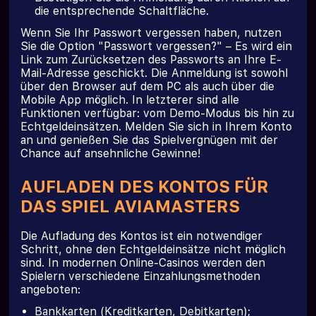
die entsprechende Schaltfläche.
Wenn Sie Ihr Passwort vergessen haben, nutzen
Sie die Option "Passwort vergessen?" – Es wird ein
Link zum Zurücksetzen des Passworts an Ihre E-
Mail-Adresse geschickt. Die Anmeldung ist sowohl
über den Browser auf dem PC als auch über die
Mobile App möglich. In letzterer sind alle
Funktionen verfügbar: vom Demo-Modus bis hin zu
Echtgeldeinsätzen. Melden Sie sich in Ihrem Konto
an und genießen Sie das Spielvergnügen mit der
Chance auf ansehnliche Gewinne!
AUFLADEN DES KONTOS FÜR
DAS SPIEL AVIAMASTERS
Die Aufladung des Kontos ist ein notwendiger
Schritt, ohne den Echtgeldeinsätze nicht möglich
sind. In modernen Online-Casinos werden den
Spielern verschiedene Einzahlungsmethoden
angeboten:
Bankkarten (Kreditkarten, Debitkarten);