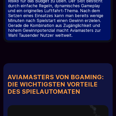
Risiko für das Budget zu üben. Der Slot besticht
durch einfache Regeln, dynamisches Gameplay
und ein originelles Luftfahrt-Thema. Nach dem
Setzen eines Einsatzes kann man bereits wenige
Minuten nach Spielstart einen Gewinn erzielen.
Gerade die Kombination aus Zugänglichkeit und
hohem Gewinnpotenzial macht Aviamasters zur
Wahl Tausender Nutzer weltweit.
AVIAMASTERS VON BGAMING:
DIE WICHTIGSTEN VORTEILE
DES SPIELAUTOMATEN