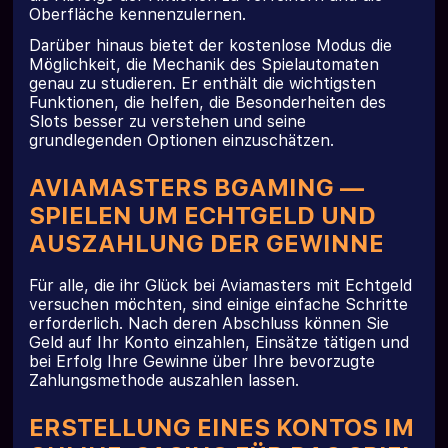
Oberfläche kennenzulernen.
Darüber hinaus bietet der kostenlose Modus die
Möglichkeit, die Mechanik des Spielautomaten
genau zu studieren. Er enthält die wichtigsten
Funktionen, die helfen, die Besonderheiten des
Slots besser zu verstehen und seine
grundlegenden Optionen einzuschätzen.
AVIAMASTERS BGAMING —
SPIELEN UM ECHTGELD UND
AUSZAHLUNG DER GEWINNE
Für alle, die ihr Glück bei Aviamasters mit Echtgeld
versuchen möchten, sind einige einfache Schritte
erforderlich. Nach deren Abschluss können Sie
Geld auf Ihr Konto einzahlen, Einsätze tätigen und
bei Erfolg Ihre Gewinne über Ihre bevorzugte
Zahlungsmethode auszahlen lassen.
ERSTELLUNG EINES KONTOS IM