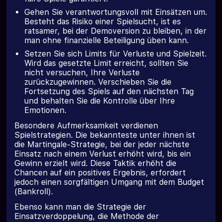
Gehen Sie verantwortungsvoll mit Einsätzen um.
Besteht das Risiko einer Spielsucht, ist es
ratsamer, bei der Demoversion zu bleiben, in der
man ohne finanzielle Beteiligung üben kann.
Setzen Sie sich Limits für Verluste und Spielzeit.
Wird das gesetzte Limit erreicht, sollten Sie
nicht versuchen, Ihre Verluste
zurückzugewinnen. Verschieben Sie die
Fortsetzung des Spiels auf den nächsten Tag
und behalten Sie die Kontrolle über Ihre
Emotionen.
Besondere Aufmerksamkeit verdienen
Spielstrategien. Die bekannteste unter ihnen ist
die Martingale-Strategie, bei der jeder nächste
Einsatz nach einem Verlust erhöht wird, bis ein
Gewinn erzielt wird. Diese Taktik erhöht die
Chancen auf ein positives Ergebnis, erfordert
jedoch einen sorgfältigen Umgang mit dem Budget
(Bankroll).
Ebenso kann man die Strategie der
Einsatzverdoppelung, die Methode der