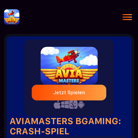
Jetzt Spielen
AVIAMASTERS BGAMING:
CRASH-SPIEL