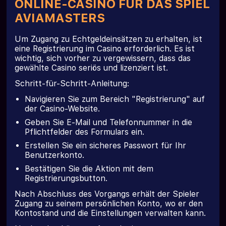
ONLINE-CASINO FÜR DAS SPIEL
AVIAMASTERS
Um Zugang zu Echtgeldeinsätzen zu erhalten, ist
eine Registrierung im Casino erforderlich. Es ist
wichtig, sich vorher zu vergewissern, dass das
gewählte Casino seriös und lizenziert ist.
Schritt-für-Schritt-Anleitung:
Navigieren Sie zum Bereich "Registrierung" auf
der Casino-Website.
Geben Sie E-Mail und Telefonnummer in die
Pflichtfelder des Formulars ein.
Erstellen Sie ein sicheres Passwort für Ihr
Benutzerkonto.
Bestätigen Sie die Aktion mit dem
Registrierungsbutton.
Nach Abschluss des Vorgangs erhält der Spieler
Zugang zu seinem persönlichen Konto, wo er den
Kontostand und die Einstellungen verwalten kann.